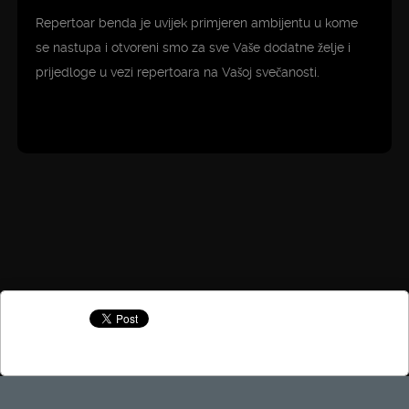
Repertoar benda je uvijek primjeren ambijentu u kome
se nastupa i otvoreni smo za sve Vaše dodatne želje i
prijedloge u vezi repertoara na Vašoj svečanosti.